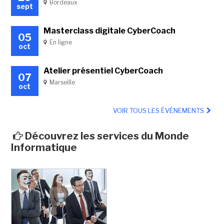
Bordeaux
sept
Masterclass digitale CyberCoach
05
En ligne
oct
Atelier présentiel CyberCoach
07
Marseille
oct
VOIR TOUS LES ÉVÉNEMENTS
Découvrez les services du Monde
Informatique