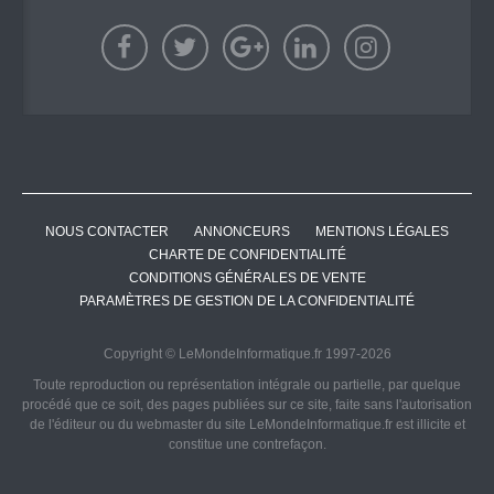
NOUS CONTACTER
ANNONCEURS
MENTIONS LÉGALES
CHARTE DE CONFIDENTIALITÉ
CONDITIONS GÉNÉRALES DE VENTE
PARAMÈTRES DE GESTION DE LA CONFIDENTIALITÉ
Copyright © LeMondeInformatique.fr 1997-2026
Toute reproduction ou représentation intégrale ou partielle, par quelque
procédé que ce soit, des pages publiées sur ce site, faite sans l'autorisation
de l'éditeur ou du webmaster du site LeMondeInformatique.fr est illicite et
constitue une contrefaçon.