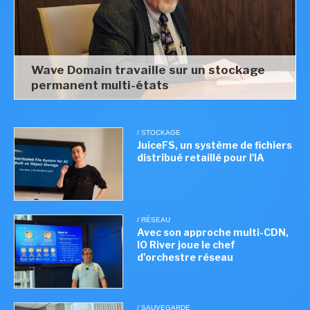
Wave Domain travaille sur un stockage
permanent multi-états
/ STOCKAGE
JuiceFS, un système de fichiers
distribué retaillé pour l'IA
/ RÉSEAU
Avec son approche multi-CDN,
IO River joue le chef
d'orchestre réseau
/ SAUVEGARDE