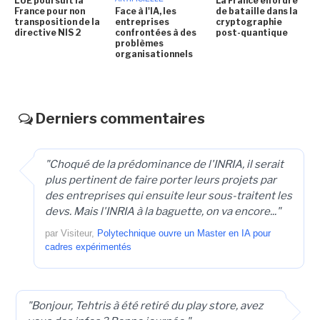
L'UE poursuit la
La France en ordre
France pour non
Face à l'IA, les
de bataille dans la
transposition de la
entreprises
cryptographie
directive NIS 2
confrontées à des
post-quantique
problèmes
organisationnels
Derniers commentaires
"Choqué de la prédominance de l'INRIA, il serait
plus pertinent de faire porter leurs projets par
des entreprises qui ensuite leur sous-traitent les
devs. Mais l'INRIA à la baguette, on va encore..."
par Visiteur,
Polytechnique ouvre un Master en IA pour
cadres expérimentés
"Bonjour, Tehtris à été retiré du play store, avez