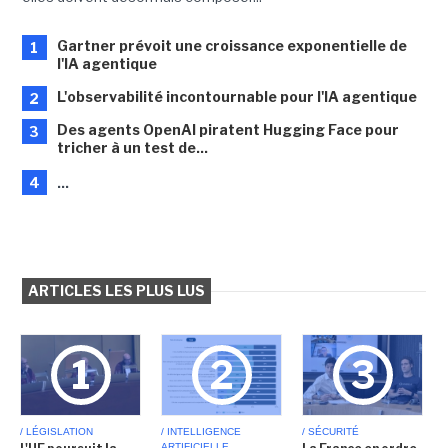
Gartner prévoit une croissance exponentielle de
1
l'IA agentique
L'observabilité incontournable pour l'IA agentique
2
Des agents OpenAI piratent Hugging Face pour
3
tricher à un test de...
4
...
ARTICLES LES PLUS LUS
1
2
3
/ LÉGISLATION
/ INTELLIGENCE
/ SÉCURITÉ
ARTIFICIELLE